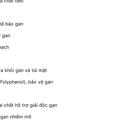
óa chất béo
 tế bào gan
ơ gan
mạch
ra khỏi gan và túi mật
Polyphenol), bảo vệ gan
i chất hỗ trợ giải độc gan
a gan nhiễm mỡ