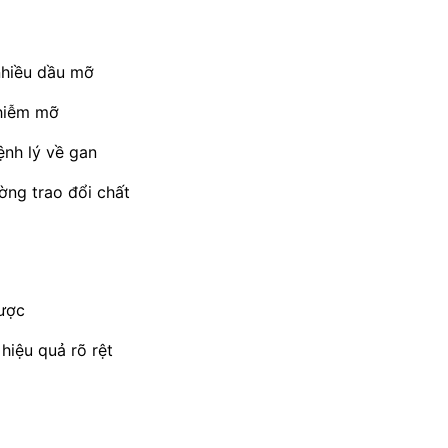
nhiều dầu mỡ
nhiễm mỡ
ệnh lý về gan
ờng trao đổi chất
được
hiệu quả rõ rệt