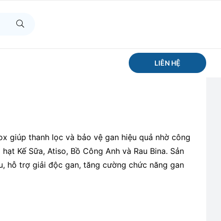
 Độc Gan Từ Hạt Kế Sữa &
LIÊN HỆ
ox giúp thanh lọc và bảo vệ gan hiệu quả nhờ công
 hạt Kế Sữa, Atiso, Bồ Công Anh và Rau Bina. Sản
, hỗ trợ giải độc gan, tăng cường chức năng gan
a