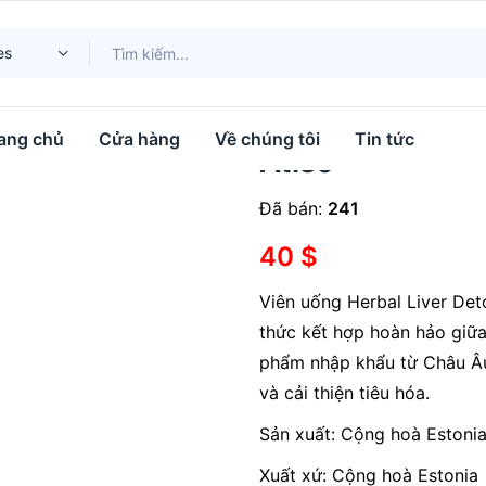
 Từ Hạt Kế Sữa & Atiso
es
Viên Uống Giải
ang chủ
Cửa hàng
Về chúng tôi
Tin tức
Atiso
Đã bán:
241
40
$
Viên uống Herbal Liver Det
thức kết hợp hoàn hảo giữa
phẩm nhập khẩu từ Châu Âu
và cải thiện tiêu hóa.
Sản xuất: Cộng hoà Estoni
Xuất xứ: Cộng hoà Estonia