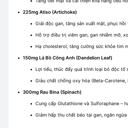
Tăng tiết mật và cải thiện khả năng tiêu h
225mg Atiso (Artichoke)
Giải độc gan, tăng sản xuất mật, phục hồi
Hỗ trợ điều trị viêm gan, gan nhiễm mỡ, x
Hạ cholesterol, tăng cường sức khỏe tim 
150mg Lá Bồ Công Anh (Dandelion Leaf)
Lợi tiểu, thúc đẩy quá trình loại bỏ độc tố 
Giàu chất chống oxy hóa (Beta-Carotene, 
300mg Rau Bina (Spinach)
Cung cấp Glutathione và Sulforaphane – ha
Giảm hấp thu chất béo tại gan, ngăn ngừ