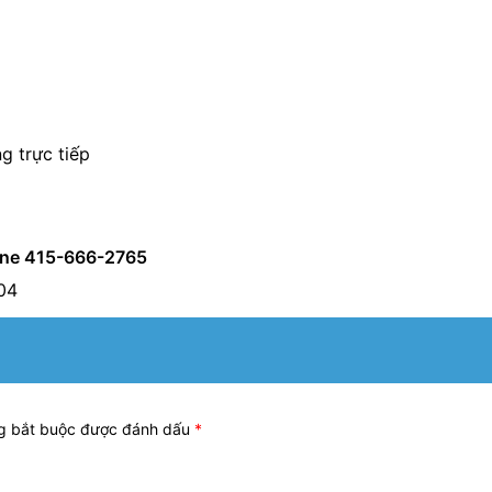
g trực tiếp
line 415-666-2765
04
g bắt buộc được đánh dấu
*