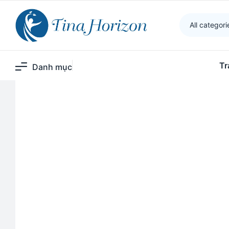
Tina Horizon
>
Sản phẩm
>
Viên Uống Giải Độc Gan
All categori
Tr
Danh mục