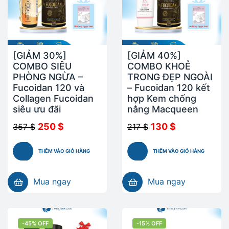
[GIẢM 30%]
[GIẢM 40%]
COMBO SIÊU
COMBO KHOẺ
PHÒNG NGỪA –
TRONG ĐẸP NGOÀI
Fucoidan 120 và
– Fucoidan 120 kết
Collagen Fucoidan
hợp Kem chống
siêu ưu đãi
nắng Macqueen
250
$
130
$
357
$
217
$
THÊM VÀO GIỎ HÀNG
THÊM VÀO GIỎ HÀNG
Mua ngay
Mua ngay
-45% OFF
-15% OFF