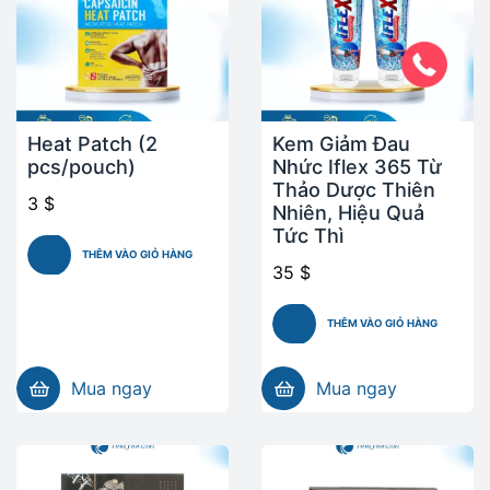
Heat Patch (2
Kem Giảm Đau
pcs/pouch)
Nhức Iflex 365 Từ
Thảo Dược Thiên
3
$
Nhiên, Hiệu Quả
Tức Thì
THÊM VÀO GIỎ HÀNG
35
$
THÊM VÀO GIỎ HÀNG
Mua ngay
Mua ngay