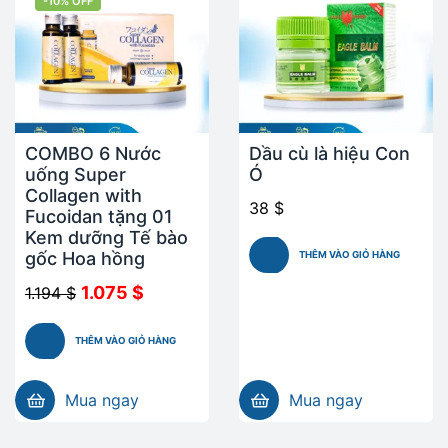
-10% OFF
COMBO 6 Nước
Dầu cù là hiệu Con
uống Super
Ó
Collagen with
38
$
Fucoidan tặng 01
Kem dưỡng Tế bào
gốc Hoa hồng
THÊM VÀO GIỎ HÀNG
1.075
$
1.194
$
THÊM VÀO GIỎ HÀNG
Mua ngay
Mua ngay