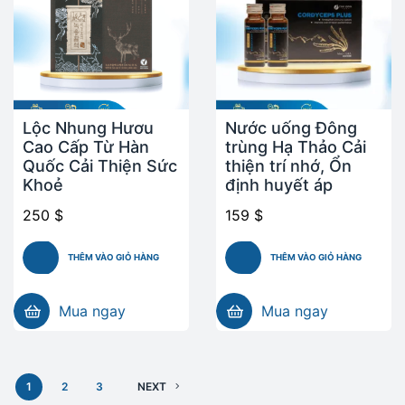
Lộc Nhung Hươu
Nước uống Đông
Cao Cấp Từ Hàn
trùng Hạ Thảo Cải
Quốc Cải Thiện Sức
thiện trí nhớ, Ổn
Khoẻ
định huyết áp
250
$
159
$
THÊM VÀO GIỎ HÀNG
THÊM VÀO GIỎ HÀNG
Mua ngay
Mua ngay
1
2
3
NEXT