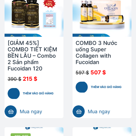
[GIẢM 45%]
COMBO 3 Nước
COMBO TIẾT KIỆM
uống Super
BỀN LÂU – Combo
Collagen with
2 Sản phẩm
Fucoidan
Fucoidan 120
507
$
597
$
215
$
390
$
THÊM VÀO GIỎ HÀNG
THÊM VÀO GIỎ HÀNG
Mua ngay
Mua ngay