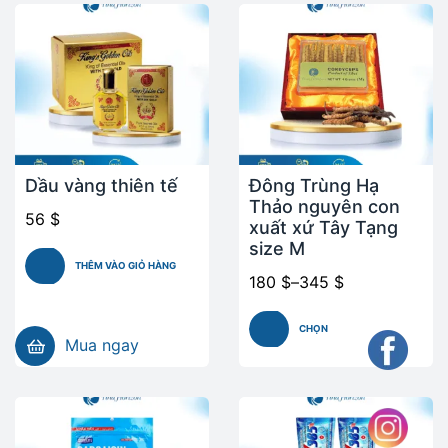
Dầu vàng thiên tế
Đông Trùng Hạ
Thảo nguyên con
56
$
xuất xứ Tây Tạng
size M
THÊM VÀO GIỎ HÀNG
180
$
–
345
$
CHỌN
Mua ngay