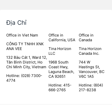
Địa Chỉ
Office in Viet Nam
Office in
Office in
California, USA
Canada
CÔNG TY TNHH XNK
ANA VEE
Tina Horizon
Tina Horizon
LLC
Canada Inc.
132 Bàu Cát 1, Ward 12,
Tân Bình District, Ho
1968 South
744 W
Chi Minh City, Vietnam
Coast Hwy,
Hastings St,
Laguna Beach,
Vancouver, BC
Hotline: (028) 7300-
CA 92651
V6C 1A5
4774
Hotline: 415-
Hotline: (604)
666-2765
217-8238