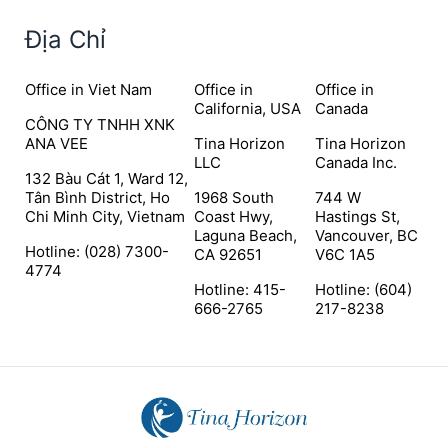
Địa Chỉ
Office in Viet Nam
Office in
Office in
California, USA
Canada
CÔNG TY TNHH XNK
ANA VEE
Tina Horizon
Tina Horizon
LLC
Canada Inc.
132 Bàu Cát 1, Ward 12,
Tân Bình District, Ho
1968 South
744 W
Chi Minh City, Vietnam
Coast Hwy,
Hastings St,
Laguna Beach,
Vancouver, BC
Hotline: (028) 7300-
CA 92651
V6C 1A5
4774
Hotline: 415-
Hotline: (604)
666-2765
217-8238