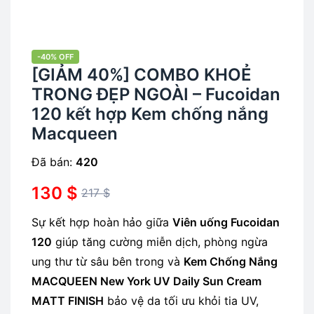
-40% OFF
[GIẢM 40%] COMBO KHOẺ
TRONG ĐẸP NGOÀI – Fucoidan
120 kết hợp Kem chống nắng
Macqueen
Đã bán:
420
130
$
217
$
Sự kết hợp hoàn hảo giữa
Viên uống Fucoidan
120
giúp tăng cường miễn dịch, phòng ngừa
ung thư từ sâu bên trong và
Kem Chống Nắng
MACQUEEN New York UV Daily Sun Cream
MATT FINISH
bảo vệ da tối ưu khỏi tia UV,