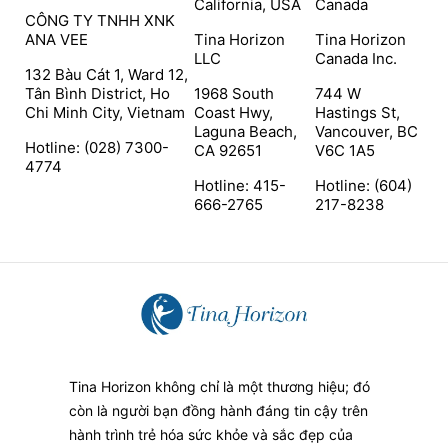
California, USA
Canada
CÔNG TY TNHH XNK
ANA VEE
Tina Horizon
Tina Horizon
LLC
Canada Inc.
132 Bàu Cát 1, Ward 12,
Tân Bình District, Ho
1968 South
744 W
Chi Minh City, Vietnam
Coast Hwy,
Hastings St,
Laguna Beach,
Vancouver, BC
Hotline: (028) 7300-
CA 92651
V6C 1A5
4774
Hotline: 415-
Hotline: (604)
666-2765
217-8238
Tina Horizon không chỉ là một thương hiệu; đó
còn là người bạn đồng hành đáng tin cậy trên
hành trình trẻ hóa sức khỏe và sắc đẹp của