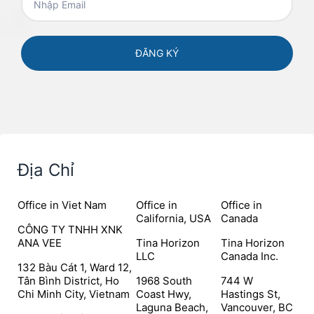
Địa Chỉ
Office in Viet Nam
Office in
Office in
California, USA
Canada
CÔNG TY TNHH XNK
ANA VEE
Tina Horizon
Tina Horizon
LLC
Canada Inc.
132 Bàu Cát 1, Ward 12,
Tân Bình District, Ho
1968 South
744 W
Chi Minh City, Vietnam
Coast Hwy,
Hastings St,
Laguna Beach,
Vancouver, BC