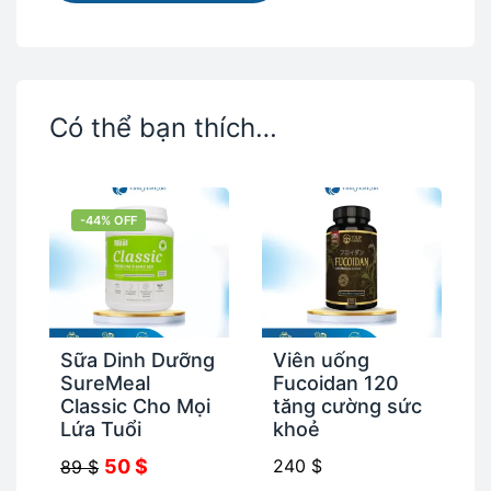
Có thể bạn thích…
-44% OFF
Sữa Dinh Dưỡng
Viên uống
SureMeal
Fucoidan 120
Classic Cho Mọi
tăng cường sức
Lứa Tuổi
khoẻ
50
$
240
$
89
$