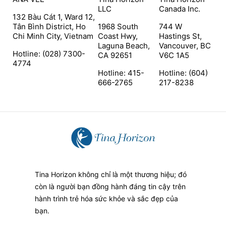
LLC
Canada Inc.
132 Bàu Cát 1, Ward 12,
Tân Bình District, Ho
1968 South
744 W
Chi Minh City, Vietnam
Coast Hwy,
Hastings St,
Laguna Beach,
Vancouver, BC
Hotline: (028) 7300-
CA 92651
V6C 1A5
4774
Hotline: 415-
Hotline: (604)
666-2765
217-8238
Tina Horizon không chỉ là một thương hiệu; đó
còn là người bạn đồng hành đáng tin cậy trên
hành trình trẻ hóa sức khỏe và sắc đẹp của
bạn.