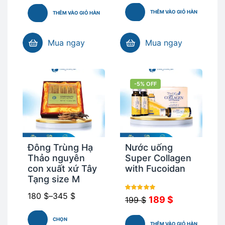
THÊM VÀO GIỎ HÀNG
THÊM VÀO GIỎ HÀNG
Mua ngay
Mua ngay
-5% OFF
Đông Trùng Hạ
Nước uống
Thảo nguyên
Super Collagen
con xuất xứ Tây
with Fucoidan
Tạng size M
180
$
–
345
$
Được xếp
189
$
199
$
hạng
5.00
5
CHỌN
sao
THÊM VÀO GIỎ HÀNG