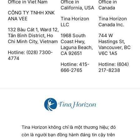
Office in Viet Nam
Office in
Office in
California, USA
Canada
CÔNG TY TNHH XNK
ANA VEE
Tina Horizon
Tina Horizon
LLC
Canada Inc.
132 Bàu Cát 1, Ward 12,
Tân Bình District, Ho
1968 South
744 W
Chi Minh City, Vietnam
Coast Hwy,
Hastings St,
Laguna Beach,
Vancouver, BC
Hotline: (028) 7300-
CA 92651
V6C 1A5
4774
Hotline: 415-
Hotline: (604)
666-2765
217-8238
Tina Horizon không chỉ là một thương hiệu; đó
còn là người bạn đồng hành đáng tin cậy trên