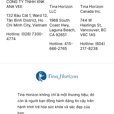
CÔNG TY TNHH XNK
ANA VEE
Tina Horizon
Tina Horizon
LLC
Canada Inc.
132 Bàu Cát 1, Ward 12,
Tân Bình District, Ho
1968 South
744 W
Chi Minh City, Vietnam
Coast Hwy,
Hastings St,
Laguna Beach,
Vancouver, BC
Hotline: (028) 7300-
CA 92651
V6C 1A5
4774
Hotline: 415-
Hotline: (604)
666-2765
217-8238
Tina Horizon không chỉ là một thương hiệu; đó
còn là người bạn đồng hành đáng tin cậy trên
hành trình trẻ hóa sức khỏe và sắc đẹp của
bạn.