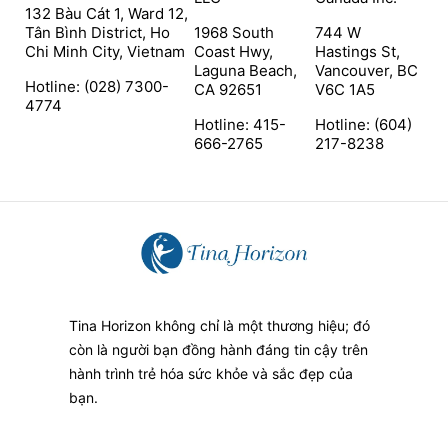
132 Bàu Cát 1, Ward 12,
Tân Bình District, Ho
1968 South
744 W
Chi Minh City, Vietnam
Coast Hwy,
Hastings St,
Laguna Beach,
Vancouver, BC
Hotline: (028) 7300-
CA 92651
V6C 1A5
4774
Hotline: 415-
Hotline: (604)
666-2765
217-8238
Tina Horizon không chỉ là một thương hiệu; đó
còn là người bạn đồng hành đáng tin cậy trên
hành trình trẻ hóa sức khỏe và sắc đẹp của
bạn.