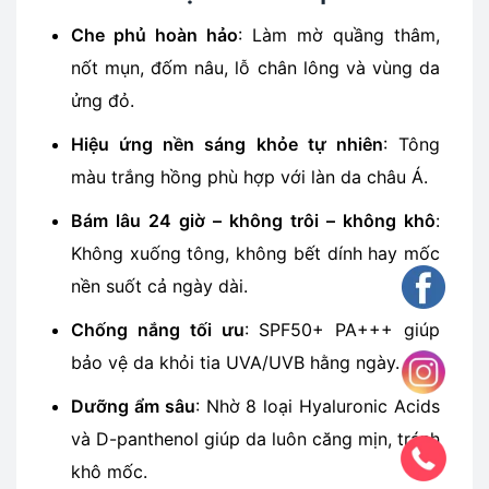
Che phủ hoàn hảo
: Làm mờ quầng thâm,
nốt mụn, đốm nâu, lỗ chân lông và vùng da
ửng đỏ.
Hiệu ứng nền sáng khỏe tự nhiên
: Tông
màu trắng hồng phù hợp với làn da châu Á.
Bám lâu 24 giờ – không trôi – không khô
:
Không xuống tông, không bết dính hay mốc
nền suốt cả ngày dài.
Chống nắng tối ưu
: SPF50+ PA+++ giúp
bảo vệ da khỏi tia UVA/UVB hằng ngày.
Dưỡng ẩm sâu
: Nhờ 8 loại Hyaluronic Acids
và D-panthenol giúp da luôn căng mịn, tránh
khô mốc.