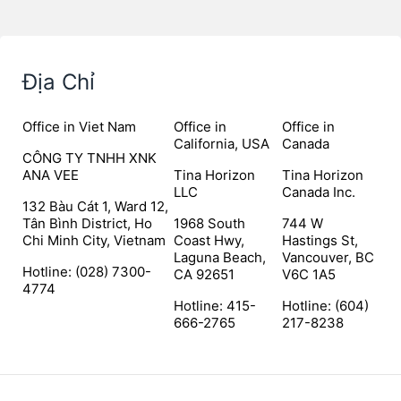
Địa Chỉ
Office in Viet Nam
Office in
Office in
California, USA
Canada
CÔNG TY TNHH XNK
ANA VEE
Tina Horizon
Tina Horizon
LLC
Canada Inc.
132 Bàu Cát 1, Ward 12,
Tân Bình District, Ho
1968 South
744 W
Chi Minh City, Vietnam
Coast Hwy,
Hastings St,
Laguna Beach,
Vancouver, BC
Hotline: (028) 7300-
CA 92651
V6C 1A5
4774
Hotline: 415-
Hotline: (604)
666-2765
217-8238