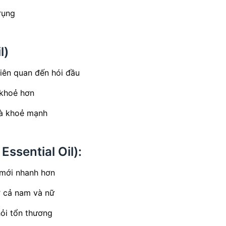
rụng
l)
iên quan đến hói đầu
 khoẻ hơn
và khoẻ mạnh
ssential Oil):
 mới nhanh hơn
ở cả nam và nữ
ỏi tổn thương