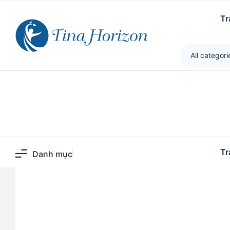
Tina Horizon
>
Sản phẩm
>
Tinh Dầu Kích Thích Mọ
Tr
All categori
Tr
Danh mục