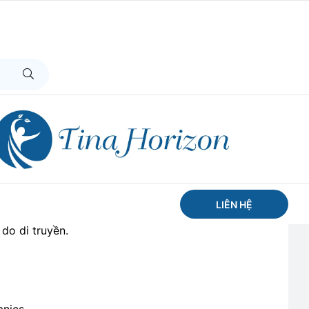
Thích Mọc Tóc Hữu Cơ
nics)
air Grow Oil chiết xuất 100% thực vật bằng phương
LIÊN HỆ
ọc tóc, giảm rụng, dưỡng da đầu khoẻ mạnh. Dành
 do di truyền.