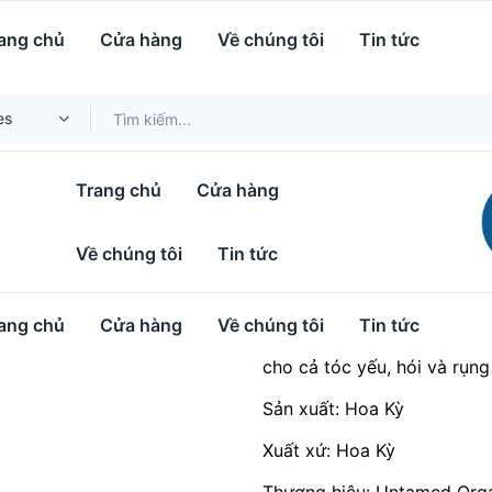
c Tóc Hữu Cơ (Certified Organics)
ang chủ
Cửa hàng
Về chúng tôi
Tin tức
es
Tinh Dầu Kích 
(Certified Orga
Trang chủ
Cửa hàng
Đã bán:
735
Về chúng tôi
Tin tức
40
$
Tinh dầu mọc tóc hữu cơ H
ang chủ
Cửa hàng
Về chúng tôi
Tin tức
pháp ép lạnh. Kích thích m
cho cả tóc yếu, hói và rụng
Sản xuất: Hoa Kỳ
Xuất xứ: Hoa Kỳ