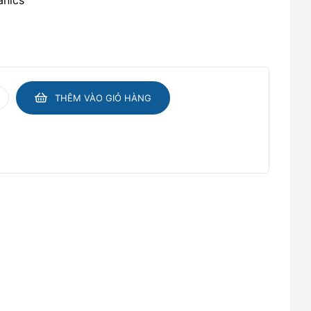
anics
THÊM VÀO GIỎ HÀNG