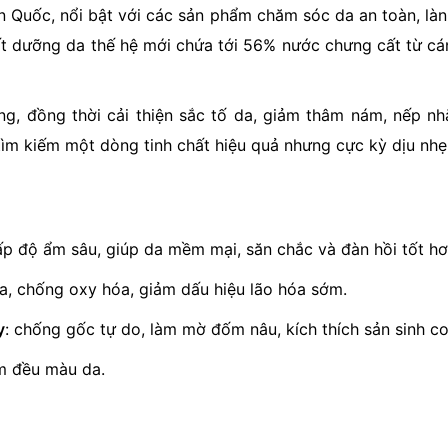
n Quốc, nổi bật với các sản phẩm chăm sóc da an toàn, l
ất dưỡng da thế hệ mới chứa tới 56% nước chưng cất từ cá
ng, đồng thời cải thiện sắc tố da, giảm thâm nám, nếp nh
tìm kiếm một dòng tinh chất hiệu quả nhưng cực kỳ dịu nhẹ
ấp độ ẩm sâu, giúp da mềm mại, săn chắc và đàn hồi tốt hơ
 da, chống oxy hóa, giảm dấu hiệu lão hóa sớm.
y
: chống gốc tự do, làm mờ đốm nâu, kích thích sản sinh co
àm đều màu da.