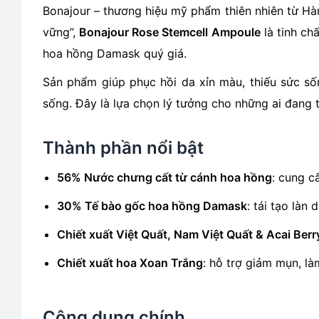
Bonajour – thương hiệu mỹ phẩm thiên nhiên từ Hà
vững”,
Bonajour Rose Stemcell Ampoule
là tinh ch
hoa hồng Damask quý giá.
Sản phẩm giúp phục hồi da xỉn màu, thiếu sức số
sống. Đây là lựa chọn lý tưởng cho những ai đang 
Thành phần nổi bật
56% Nước chưng cất từ cánh hoa hồng
: cung c
30% Tế bào gốc hoa hồng Damask
: tái tạo làn
Chiết xuất Việt Quất, Nam Việt Quất & Acai Berr
Chiết xuất hoa Xoan Trắng
: hỗ trợ giảm mụn, l
Công dụng chính