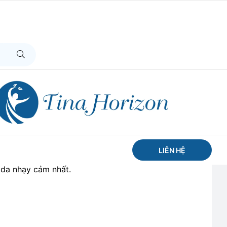
o gốc hoa hồng tái tạo da
Stemcell Ampoule
6% nước cánh hoa hồng và 30% chiết xuất tế bào
LIÊN HỆ
phục hồi da tươi trẻ, sáng mịn, giảm nám, chống
n da nhạy cảm nhất.