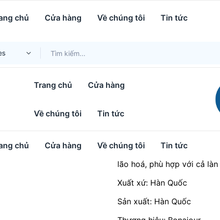
a hồng tái tạo da Bonajour Rose Stemcell Ampoule
ang chủ
Cửa hàng
Về chúng tôi
Tin tức
es
Tinh chất tế bà
Bonajour Rose 
Trang chủ
Cửa hàng
Đã bán:
895
Về chúng tôi
Tin tức
35
$
Công dụng vượt trội với 5
ang chủ
Cửa hàng
Về chúng tôi
Tin tức
gốc hoa hồng Damask giúp 
lão hoá, phù hợp với cả là
Xuất xứ: Hàn Quốc
Sản xuất: Hàn Quốc