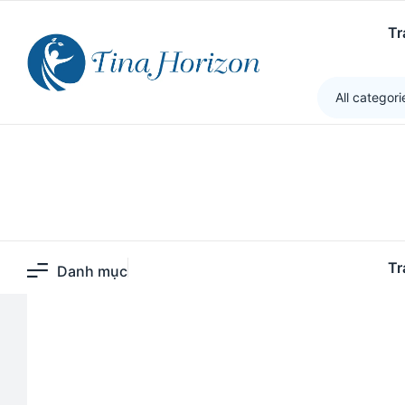
Tina Horizon
>
Sản phẩm
>
Tinh chất tế bào gốc ho
Tr
All categori
Tr
Danh mục