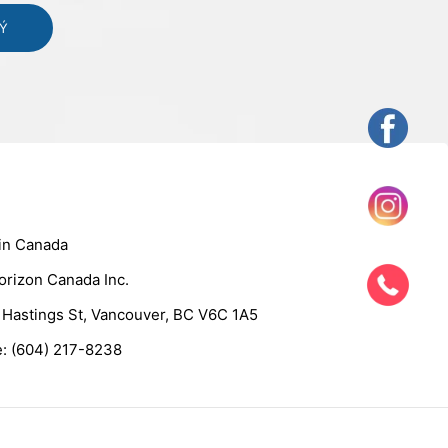
 in Canada
orizon Canada Inc.
Hastings St, Vancouver, BC V6C 1A5
e: (604) 217-8238