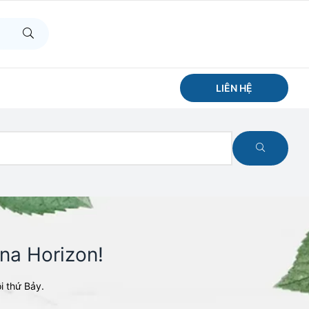
LIÊN HỆ
na Horizon!​
i thứ Bảy.