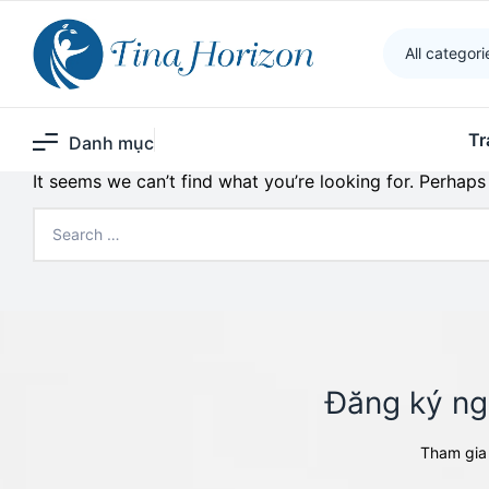
Tina Horizon
>
Tin tức
>
Family Care
All categori
Nothing Found
Tr
Danh mục
It seems we can’t find what you’re looking for. Perhaps
Đăng ký nga
Tham gia 